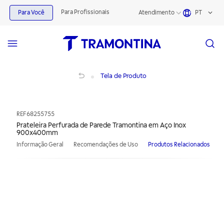
Para Profissionais
Para Você
Atendimento
PT
Prateleira Perfurada de Parede Tramontina em Aço Inox 900x400mm
Tela de Produto
REF
68255755
Prateleira Perfurada de Parede Tramontina em Aço Inox
900x400mm
Informação Geral
Recomendações de Uso
Produtos Relacionados