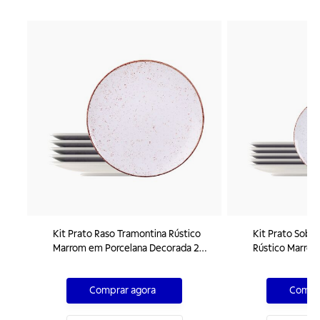
Kit Prato Raso Tramontina Rústico
Kit Prato Sobr
Marrom em Porcelana Decorada 28
Rústico Marrom
cm 06 Peças
Decorada 21 cm
Comprar agora
Compra