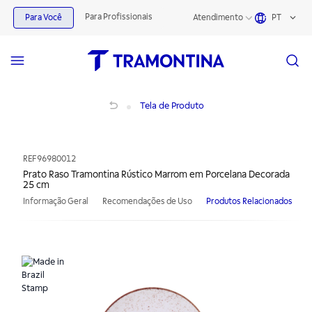
Para Profissionais
Para Você
Atendimento
PT
Prato Raso Tramontina Rústico Marrom em Porcelana Decorada 25 cm
Tela de Produto
REF
96980012
Prato Raso Tramontina Rústico Marrom em Porcelana Decorada
25 cm
Informação Geral
Recomendações de Uso
Produtos Relacionados