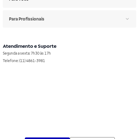
Para Profissionais
Atendimento e Suporte
Segunda a sexta: 7h30 às 17h
Telefone: (11) 4861-3981
WHATSAPP
Manual de Ética
Canal de Ética
Portal do Fornecedor
Contato de Representantes
Para Empresas