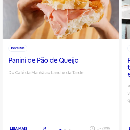
Receitas
Panini de Pão de Queijo
Do Café da Manhã ao Lanche da Tarde
P
v
q
LEIA MAIS
1
-
2
min