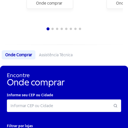
Onde comprar
Onde 
Onde Comprar
Assistência Técnica
Encontre
Onde comprar
Informe seu CEP ou Cidade
Filtrar por lojas