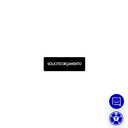
WHATSAPP
Manual de Ética
Canal de Ética
Portal do Fornecedor
Contato de Representantes
Para Empresas
Compra com CNPJ
SOLICITE ORÇAMENTO
RA 1000
© Copyright
2026
Tramontina.
Todos os direitos reservados
.
Política de Privacidade
Preferências de Cookies