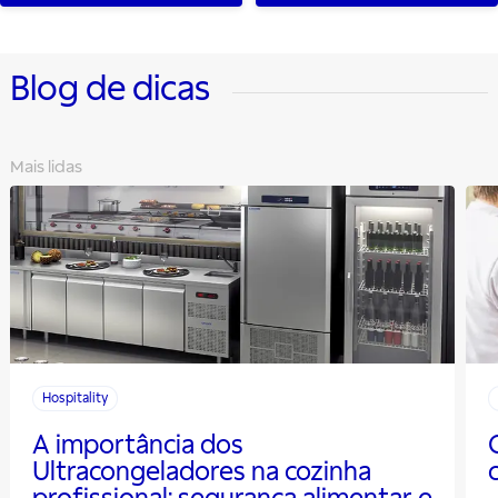
Blog de dicas
Mais lidas
Hospitality
A importância dos
Ultracongeladores na cozinha