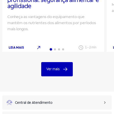
profissional: segurança alimentar e
M
agilidade
a
Conheça as vantagens do equipamento que
mantém os nutrientes dos alimentos por períodos
mais longos.
LEIA MAIS
1
-
2
min
Ver mais
Central de Atendimento