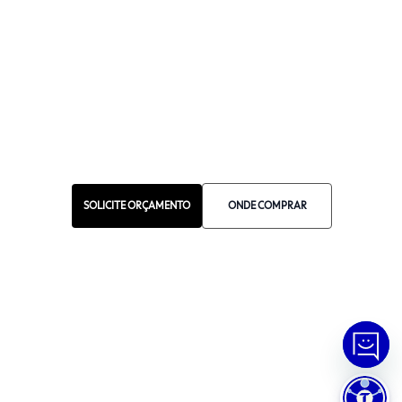
WHATSAPP
Manual de Ética
Canal de Ética
Portal do Fornecedor
Contato de Representantes
Para Empresas
Compra com CNPJ
SOLICITE ORÇAMENTO
ONDE COMPRAR
RA 1000
© Copyright
2026
Tramontina.
Todos os direitos reservados
.