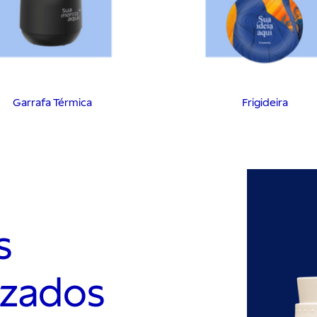
Garrafa Térmica
Frigideira
s
izados