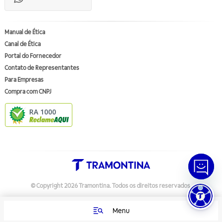
Manual de Ética
Canal de Ética
Portal do Fornecedor
Contato de Representantes
Para Empresas
Compra com CNPJ
RA 1000
© Copyright
2026
Tramontina.
Todos os direitos reservados
.
Menu
Política de Privacidade
Preferências de Cookies