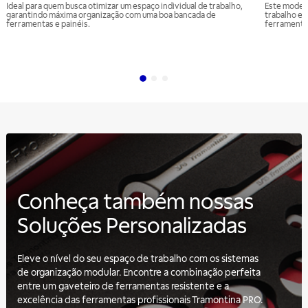
Ideal para quem busca otimizar um espaço individual de trabalho,
Este model
garantindo máxima organização com uma boa bancada de
trabalho e
ferramentas e painéis.
ferramentas
Conheça também nossas
Soluções Personalizadas
Eleve o nível do seu espaço de trabalho com os sistemas
de organização modular. Encontre a combinação perfeita
entre um gaveteiro de ferramentas resistente e a
excelência das ferramentas profissionais Tramontina PRO.