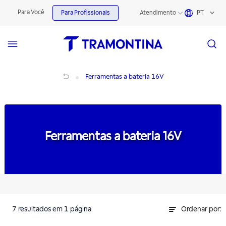
Ferramentas a bateria 16V | Tramontina
Para Você
Para Profissionais
Atendimento
PT
Ferramentas a bateria 16V
Ferramentas a bateria 16V
Ferramentas a bateria 16V
7
resultados
em 1 página
Ordenar por: