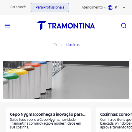
Lixeiras | Tramontina
Para Você
Para Profissionais
Atendimento
PT
Lixeiras
Lixeiras
Cepo Nygma: conheça a inovação para...
Cozinhas: como h
Saiba tudo sobre o Cepo Nygma, novidade
Confira os itens que
Tramontina com inovação e modernidade em
bancada, unindo bel
sua cozinha.
aproveitamento tot