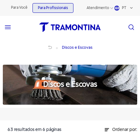
Discos e Escovas | Tramontina
Para Você
Para Profissionais
Atendimento
PT
Discos e Escovas
Discos e Escovas
Discos e Escovas
63
resultados
em 6 páginas
Ordenar por: