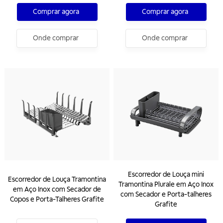
Comprar agora
Comprar agora
Onde comprar
Onde comprar
Escorredor de Louça mini
Escorredor de Louça Tramontina
Tramontina Plurale em Aço Inox
em Aço Inox com Secador de
com Secador e Porta-talheres
Copos e Porta-Talheres Grafite
Grafite