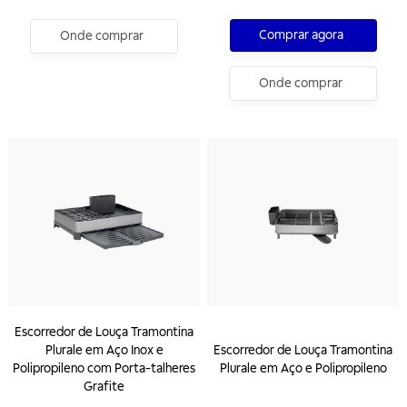
Comprar agora
Onde comprar
Onde comprar
Escorredor de Louça Tramontina
Plurale em Aço Inox e
Escorredor de Louça Tramontina
Polipropileno com Porta-talheres
Plurale em Aço e Polipropileno
Grafite