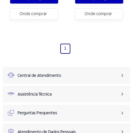
Onde comprar
Onde comprar
1
Central de Atendimento
Assistência Técnica
Perguntas Frequentes
Atendimento de Dados Pessoais