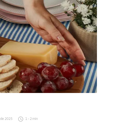
 de 2025
1
-
2
min