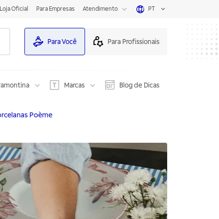
Loja Oficial
Para Empresas
Atendimento
PT
Para Você
Para Profissionais
ramontina
Marcas
Blog de Dicas
orcelanas Poème