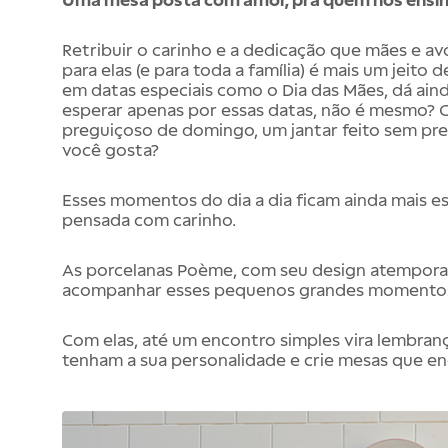
Uma mesa posta com amor, pra quem nos ensin
Retribuir o carinho e a dedicação que mães e a
para elas (e para toda a família) é mais um jeito
em datas especiais como o Dia das Mães, dá ain
esperar apenas por essas datas, não é mesmo? 
preguiçoso de domingo, um jantar feito sem pr
você gosta?
Esses momentos do dia a dia ficam ainda mais 
pensada com carinho.
As porcelanas Poème, com seu design atemporal 
acompanhar esses pequenos grandes momento
Com elas, até um encontro simples vira lembra
tenham a sua personalidade e crie mesas que e