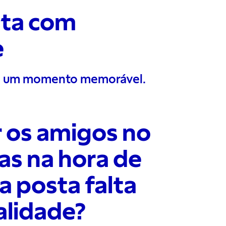
sta com
e
em um momento memorável.
 os amigos no
as na hora de
 posta falta
alidade?