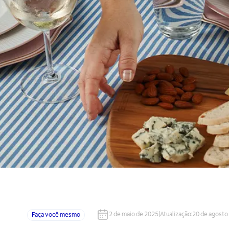
2 de maio de 2025
|
Atualização
:
20 de agosto
Faça você mesmo