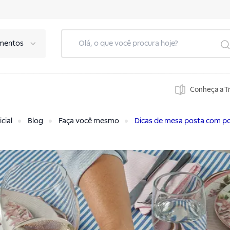
mentos
Conheça a T
cial
Blog
Faça você mesmo
Dicas de mesa posta com p