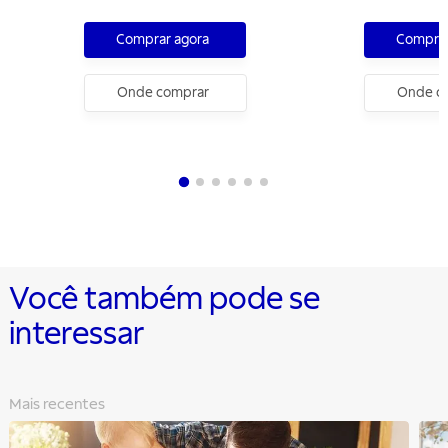
Doméstico 110 peças
Comprar agora
Comprar
Onde comprar
Onde c
Você também pode se
interessar
Mais recentes