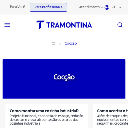
Cocção | Tramontina
Para Você
Para Profissionais
Atendimento
PT
Cocção
Cocção
Cocção
Como montar uma cozinha industrial?
Como acertar o t
Projeto funcional, economia de espaço, redução
Além de truques de 
de custos e visual atraente são os pilares das
equipamentos corret
cozinhas industriais
sequinhas, crocant