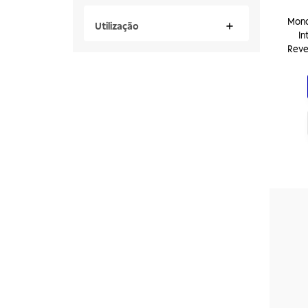
Mono
Utilização
In
Reve