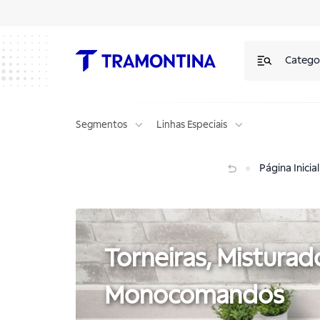
Torneiras, Misturadores e Monocomandos | Tramontina
Catego
Segmentos
Linhas Especiais
Torneiras, Misturadores e Monocomandos
Página Inicial
Torneiras, Misturad
Monocomandos