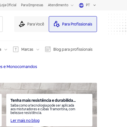
Loja Oficial
Para Empresas
Atendimento
PT
Para Você
Para Profissionais
a
Marcas
Blog para profissionais
res e Monocomandos
Tenha mais resistência e durabilida...
Saiba como a tecnologia pode ser aplicada
aos misturadores e cubas Tramontina, com
beleza e resistência.
Ler mais no blog