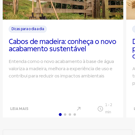
Dicas para o dia a dia
Cabos de madeira: conheça o novo
acabamento sustentável
Entenda como o novo acabamento à base de água
valoriza a madeira, melhora a experiência de uso e
A
contribui para reduzir os impactos ambientais
t
p
1
-
2
LEIA MAIS
min