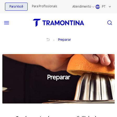
Para Profissionais
Para Você
Atendimento
PT
Preparar
Preparar
Preparar