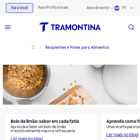
Produtos para Recipientes e Potes para Alimentos | Tramontina
Para Profissionais
Para Você
Atendimento
PT
Recipientes e Potes para Alimentos
Recipientes e Potes para Alimentos
Bolo de limão: sabor em cada fatia
Aprenda como faz
Aprenda a fazer um bolo de limão
Uma receita para to
irresistivelmente macio e refrescante
Ler mais no blog
Ler mais no blog