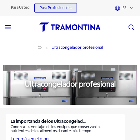
Ultracongelador profesional | Tramontina
Para Usted
Para Profesionales
ES
Ultracongelador profesional
Ultracongelador profesional
Ultracongelador profesional
La importancia de los Ultracongelad...
Conozca las ventajas de los equipos que conservan los
nutrientes de los alimentos durante más tiempo.
Leer más en el blog