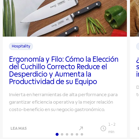
Hospitality
Ergonomía y Filo: Cómo la Elección
del Cuchillo Correcto Reduce el
Desperdicio y Aumenta la
Productividad de su Equipo
D
Invierta en herramientas de alta performance para
t
garantizar eficiencia operativa y la mejor relación
costo-beneficio en su negocio gastronómico.
1
-
2
LEA MAS
min