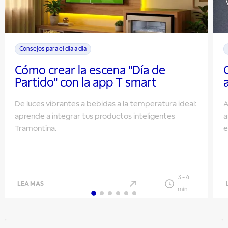
Consejos para el día a día
Cómo crear la escena "Día de
Partido" con la app T smart
De luces vibrantes a bebidas a la temperatura ideal:
A
aprende a integrar tus productos inteligentes
a
Tramontina.
e
3
-
4
LEA MAS
min