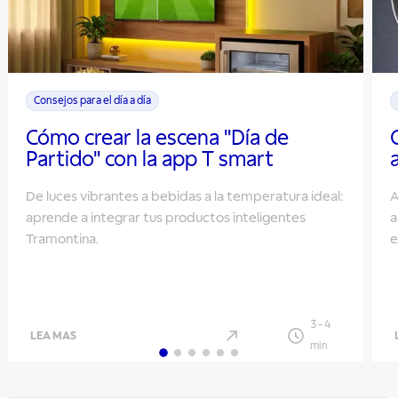
Consejos para el día a día
Cómo crear la escena "Día de
Partido" con la app T smart
De luces vibrantes a bebidas a la temperatura ideal:
A
aprende a integrar tus productos inteligentes
a
Tramontina.
e
3
-
4
LEA MAS
min