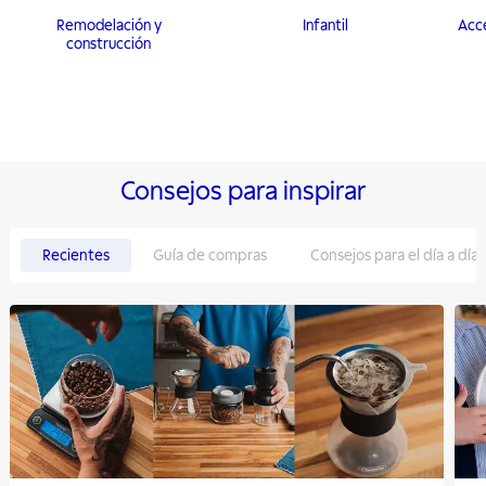
Remodelación y
Infantil
Acce
construcción
Consejos para inspirar
Recientes
Guía de compras
Consejos para el día a día