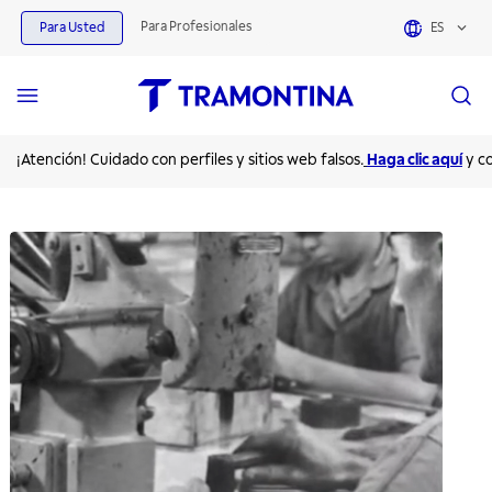
Para Profesionales
Para Usted
ES
Tramontina | Calidad, tradición e innovación para su hogar desde 1911
¡Atención! Cuidado con perfiles y sitios web falsos.
Haga clic aquí
y c