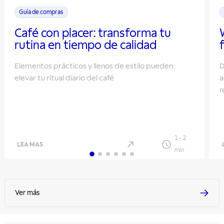
Guía de compras
Café con placer: transforma tu
rutina en tiempo de calidad
Elementos prácticos y llenos de estilo pueden
D
elevar tu ritual diario del café
a
r
h
1
-
2
LEA MAS
min
Ver más