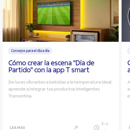
Consejos para el día a día
Cómo crear la escena "Día de
Partido" con la app T smart
De luces vibrantes a bebidas a la temperatura ideal:
A
aprende a integrar tus productos inteligentes
a
Tramontina.
e
3
-
4
LEA MAS