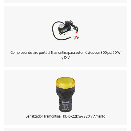
Compresor de aire portátil Tramontina para automóviles con 300 psi, 50 W
y 12 V
Señalizador Tramontina TRD16-22DS/4 220 V Amarillo