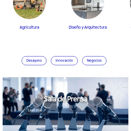
Agricultura
Diseño y Arquitectura
Desayuno
Innovación
Negocios
Sala de Prensa
Leer más ↗