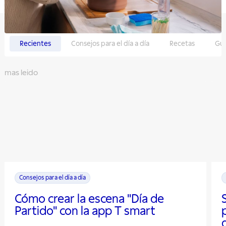
Recientes
Consejos para el día a día
Recetas
Guí
mas leido
Consejos para el día a día
Cómo crear la escena "Día de
Partido" con la app T smart