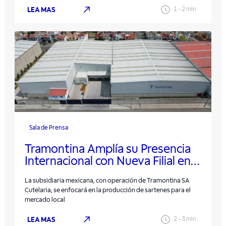
LEA MAS
1
-
2
min
Sala de Prensa
Tramontina Amplía su Presencia
Internacional con Nueva Filial en
México y Oficina Propia en
La subsidiaria mexicana, con operación de Tramontina SA
Argentina
Cutelaria, se enfocará en la producción de sartenes para el
mercado local
LEA MAS
2
-
3
min