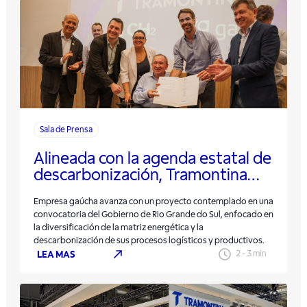
Sala de Prensa
Alineada con la agenda estatal de
descarbonización, Tramontina
crea el primer hub logístico e
Empresa gaúcha avanza con un proyecto contemplado en una
industrial de hidrógeno verde de
convocatoria del Gobierno de Rio Grande do Sul, enfocado en
Rio Grande do Sul
la diversificación de la matriz energética y la
descarbonización de sus procesos logísticos y productivos.
LEA MAS
2
-
3
min