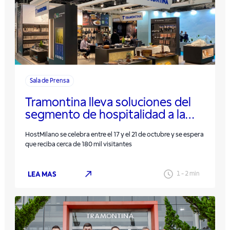
Sala de Prensa
Tramontina lleva soluciones del
segmento de hospitalidad a la
feria en Italia
HostMilano se celebra entre el 17 y el 21 de octubre y se espera
que reciba cerca de 180 mil visitantes
LEA MAS
1
-
2
min