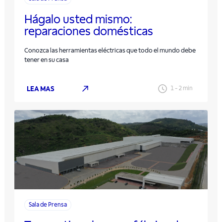
Hágalo usted mismo:
reparaciones domésticas
Conozca las herramientas eléctricas que todo el mundo debe
tener en su casa
LEA MAS
1
-
2
min
Sala de Prensa