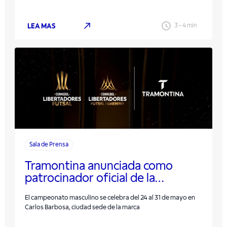
LEA MAS
3
-
4
min
Sala de Prensa
Tramontina anunciada como
patrocinador oficial de la
CONMEBOL Libertadores Futsal
El campeonato masculino se celebra del 24 al 31 de mayo en
2026
Carlos Barbosa, ciudad sede de la marca