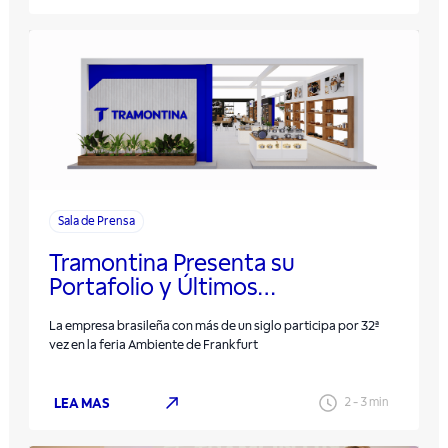
Sala de Prensa
Tramontina Presenta su
Portafolio y Últimos
Lanzamientos en la Principal Feria
La empresa brasileña con más de un siglo participa por 32ª
Mundial de Bienes de Consumo,
vez en la feria Ambiente de Frankfurt
en Alemania
LEA MAS
2
-
3
min