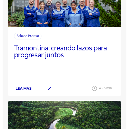
Sala de Prensa
Tramontina: creando lazos para
progresar juntos
LEA MAS
4
-
5
min