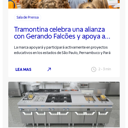
Sala de Prensa
Tramontina celebra una alianza
con Gerando Falcões y apoya a
ONG en tres regiones del país
La marca apoyará y participará activamente en proyectos
educativos en los estados de São Paulo, Pernambuco y Pará
LEA MAS
2
-
3
min