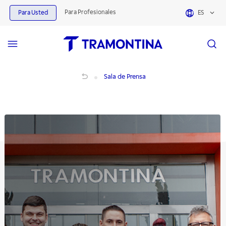
Para Profesionales
Para Usted
ES
Sala de Prensa
Sala de Prensa