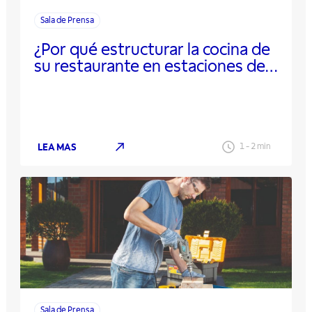
Sala de Prensa
¿Por qué estructurar la cocina de
su restaurante en estaciones de
trabajo?
LEA MAS
1
-
2
min
Sala de Prensa