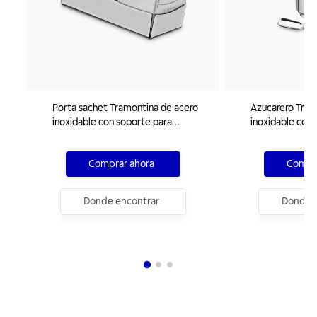
Porta sachet Tramontina de acero
Azucarero Tram
inoxidable con soporte para
inoxidable con 
cucharas de plástico
Comprar ahora
Compra
Donde encontrar
Donde e