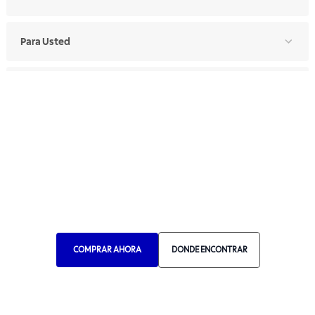
Para Usted
Para Profesionales
Manual de Ética
Canal de Ética
Portal de Proveedores
Donde Encontrar
Elija Su País
COMPRAR AHORA
DONDE ENCONTRAR
RA 1000