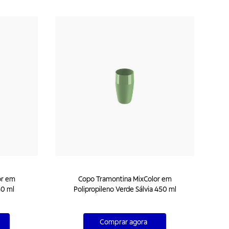
or em
Copo Tramontina MixColor em
50 ml
Polipropileno Verde Sálvia 450 ml
Comprar agora