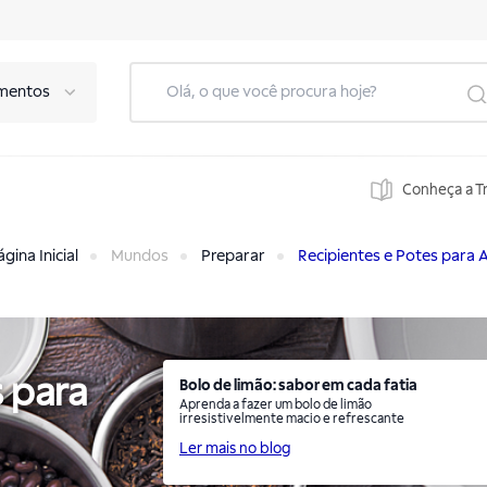
mentos
Conheça a T
gina Inicial
Mundos
Preparar
Recipientes e Potes para 
s para
Bolo de limão: sabor em cada fatia
Aprenda a fazer um bolo de limão
irresistivelmente macio e refrescante
Ler mais no blog