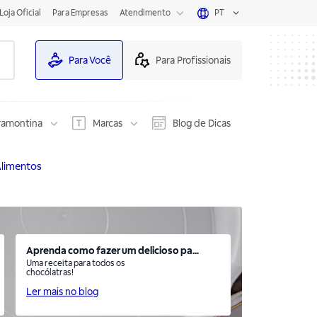
Loja Oficial
Para Empresas
Atendimento
PT
Para Você
Para Profissionais
ramontina
Marcas
Blog de Dicas
Alimentos
Aprenda como fazer um delicioso pa...
Uma receita para todos os
chocólatras!
Ler mais no blog