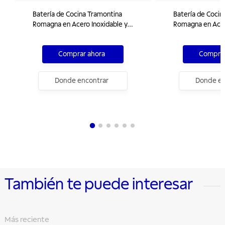
Batería de Cocina Tramontina
Batería de Cocin
Romagna en Acero Inoxidable y
Romagna en Acer
Aluminio con Revestimiento Interno
Aluminio con Rev
Cerámico Marfil 4 Piezas
Cerámico Black S
Comprar ahora
Comprar
Donde encontrar
Donde en
También te puede interesar
Más reciente