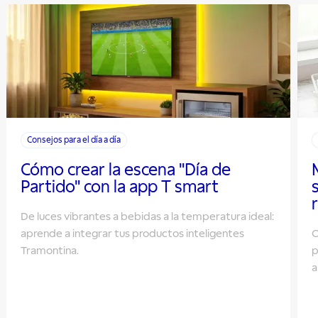
Consejos para el día a día
Cómo crear la escena "Día de
Partido" con la app T smart
De luces vibrantes a bebidas a la temperatura ideal:
aprende a integrar tus productos inteligentes
O
Tramontina.
p
a