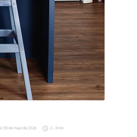
ón
:
30 de mayo de 2026
2
-
3
min