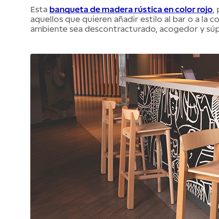
Esta 
banqueta de madera rústica en color rojo
,
aquellos que quieren añadir estilo al bar o a la c
ambiente sea descontracturado, acogedor y súp