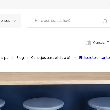
mentos
Conozca T
ncipal
Blog
Consejos para el día a día
El discreto encant