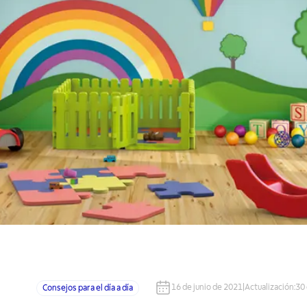
16 de junio de 2021
|
Actualización
:
30
Consejos para el día a día