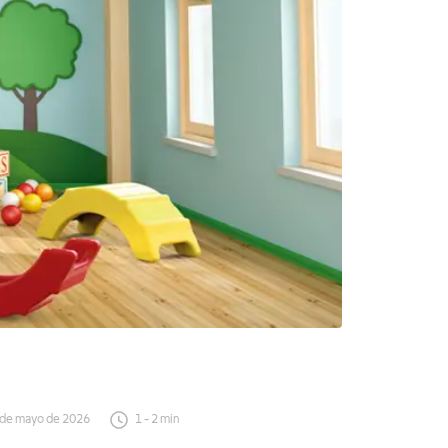
 de mayo de 2026
1
-
2
min