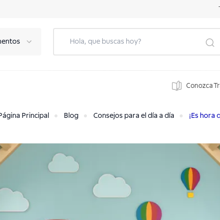
mentos
Conozca T
Página Principal
Blog
Consejos para el día a día
¡Es hora d