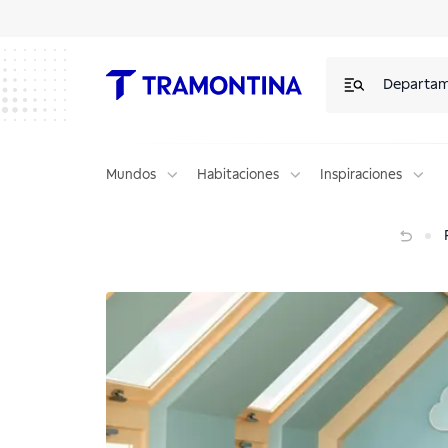
Departa
Mundos
Habitaciones
Inspiraciones
¡Es hora de jugar!