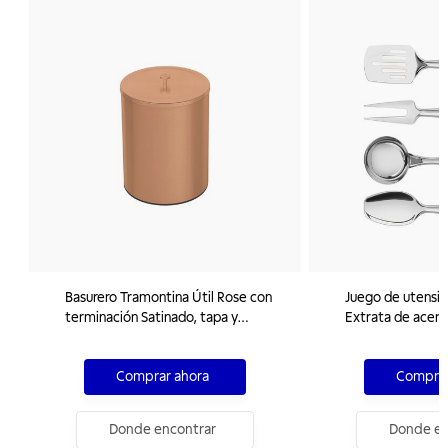
Basurero Tramontina Útil Rose con
Juego de utensil
terminación Satinado, tapa y
Extrata de acero
capacidad de 5 l.
Comprar ahora
Comprar
Donde encontrar
Donde en