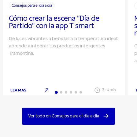
Consejos para el día a día
Cómo crear la escena "Día de
Partido" con la app T smart
De luces vibrantes a bebidas a la temperatura ideal:
aprende a integrar tus productos inteligentes
O
Tramontina.
p
a
LEA MAS
3
-
4
min
Ver todo en Consejos para el día a día