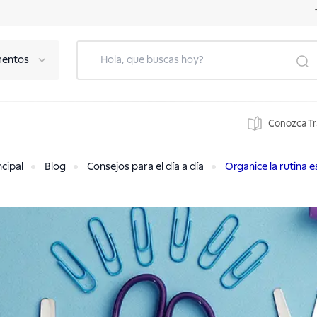
mentos
Conozca T
ncipal
Blog
Consejos para el día a día
Organice la rutina e