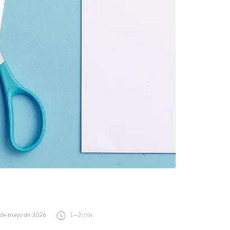
 de mayo de 2026
1
-
2
min