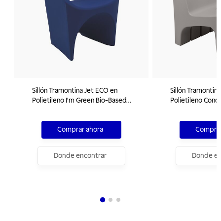
Sillón Tramontina Jet ECO en
Sillón Tramontin
Polietileno I'm Green Bio-Based
Polietileno Conc
Mariner
Comprar ahora
Comprar
Donde encontrar
Donde en