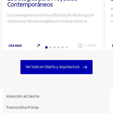
Contemporáneos
B
La convergencia entre la sofisticación del living y la
a
resistencia técnica exigida por el área externa.
r
LEA MAS
1
-
2
min
Ver todo en Diseño y Arquitectura
Atención al Cliente
Tramontina Primia