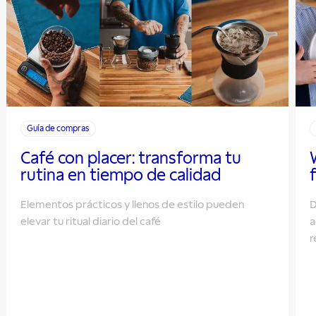
Guía de compras
Café con placer: transforma tu
rutina en tiempo de calidad
Elementos prácticos y llenos de estilo pueden
D
elevar tu ritual diario del café
a
r
h