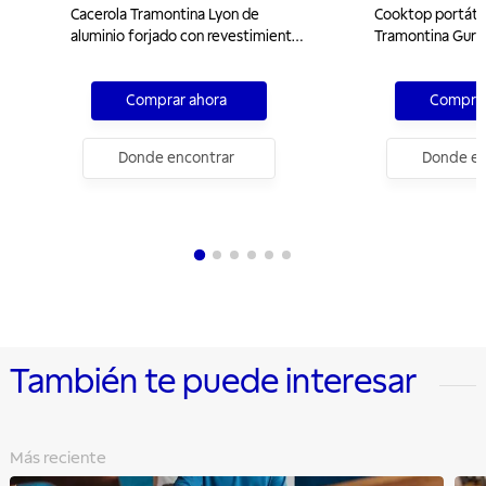
Cacerola Tramontina Lyon de
Cooktop portáti
aluminio forjado con revestimiento
Tramontina Guru 
interno antiadherente Starflon High
Performance con tapa roja, 26 cm,
Comprar ahora
Comprar
4,6 l.
Donde encontrar
Donde en
También te puede interesar
Más reciente