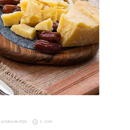
 octubre de 2024
1
-
2
min