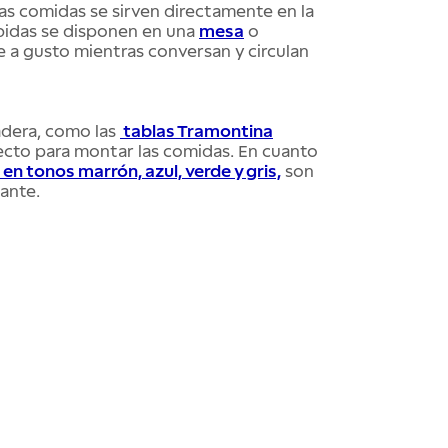
las comidas se sirven directamente en la
ebidas se disponen en una
mesa
o
se a gusto mientras conversan y circulan
adera, como las
tablas Tramontina
cto para montar las comidas. En cuanto
 en tonos marrón, azul, verde y gris,
son
ante.