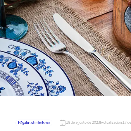
18 de agosto de 2023
|
Actualización
:
17 de
Hágalo usted mismo