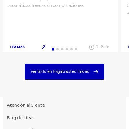
aromáticas frescas sin complicaciones
t
p
LEA MAS
1
-
2
min
Ver todo en Hágalo usted mismo
Atención al Cliente
Blog de Ideas