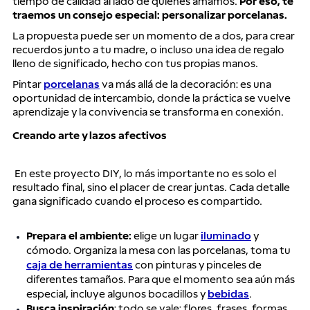
tiempo de calidad al lado de quienes amamos.
Por eso, te
traemos un consejo especial: personalizar porcelanas.
La propuesta puede ser un momento de a dos, para crear
recuerdos junto a tu madre, o incluso una idea de regalo
lleno de significado, hecho con tus propias manos.
Pintar
porcelanas
va más allá de la decoración: es una
oportunidad de intercambio, donde la práctica se vuelve
aprendizaje y la convivencia se transforma en conexión.
Creando arte y lazos afectivos
En este proyecto DIY, lo más importante no es solo el
resultado final, sino el placer de crear juntas. Cada detalle
gana significado cuando el proceso es compartido.
Prepara el ambiente:
elige un lugar
iluminado
y
cómodo. Organiza la mesa con las porcelanas, toma tu
caja de herramientas
con pinturas y pinceles de
diferentes tamaños. Para que el momento sea aún más
especial, incluye algunos bocadillos y
bebidas
.
Busca inspiración
: todo se vale: flores, frases, formas