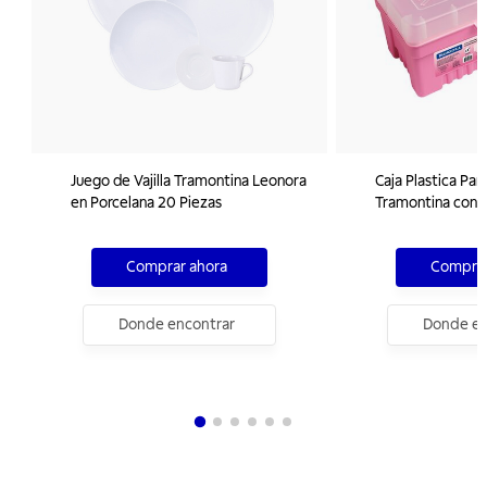
Juego de Vajilla Tramontina Leonora
Caja Plastica Pa
en Porcelana 20 Piezas
Tramontina con B
Removible
Comprar ahora
Comprar
Donde encontrar
Donde en