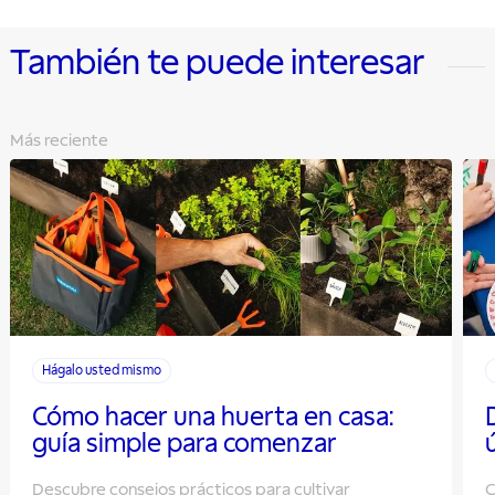
También te puede interesar
Más reciente
Hágalo usted mismo
Cómo hacer una huerta en casa:
guía simple para comenzar
Descubre consejos prácticos para cultivar
C