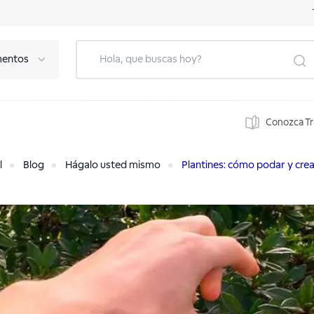
mentos
Conozca T
l
Blog
Hágalo usted mismo
Plantines: cómo podar y crea