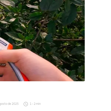
gosto de 2025
1
-
2
min