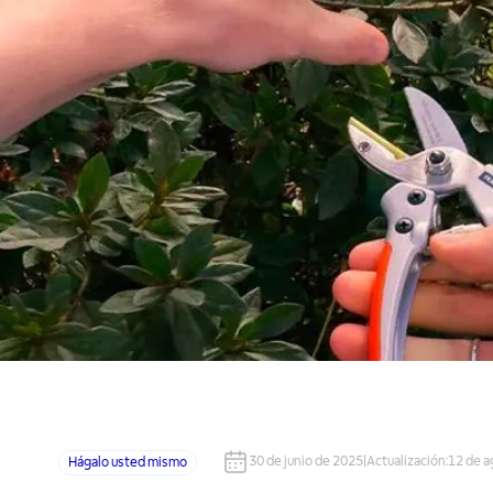
30 de junio de 2025
|
Actualización
:
12 de a
Hágalo usted mismo