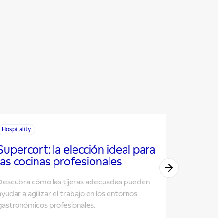
Hospitality
Hospitality
Supercort: la elección ideal para
Cocina
las cocinas profesionales
vea qu
faltar
Descubra cómo las tijeras adecuadas pueden
ayudar a agilizar el trabajo en los entornos
Descubra l
gastronómicos profesionales.
en la coci
temporad