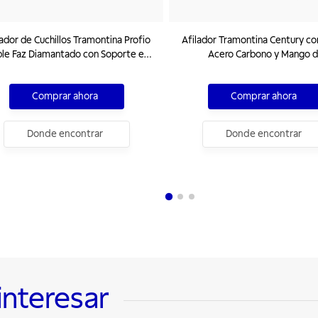
lador de Cuchillos Tramontina Profio
Afilador Tramontina Century co
le Faz Diamantado con Soporte en
Acero Carbono y Mango 
ABS y Acero Inoxidable
Polipropileno Negro 10"
Comprar ahora
Comprar ahora
Donde encontrar
Donde encontrar
interesar