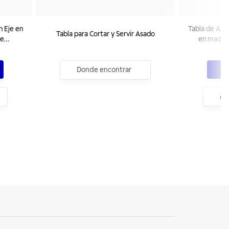
n Eje en
Tabla de Asa
Tabla para Cortar y Servir Asado
de
en madera
acabado 
C
Donde encontrar
Do