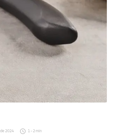
 de 2024
1
-
2
min