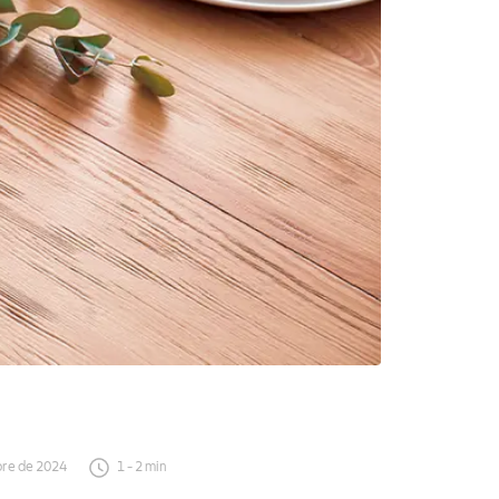
bre de 2024
1
-
2
min