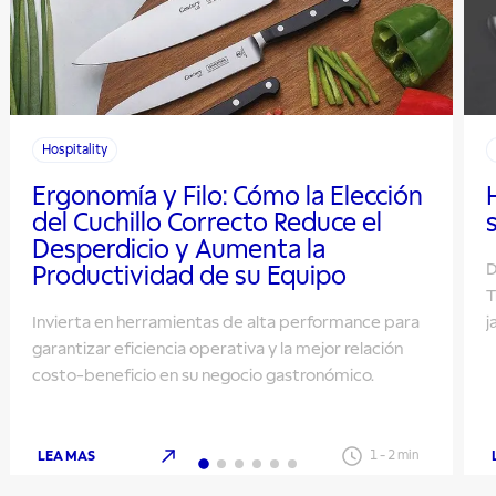
Hospitality
Ergonomía y Filo: Cómo la Elección
del Cuchillo Correcto Reduce el
Desperdicio y Aumenta la
D
Productividad de su Equipo
T
Invierta en herramientas de alta performance para
j
garantizar eficiencia operativa y la mejor relación
costo-beneficio en su negocio gastronómico.
LEA MAS
1
-
2
min