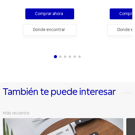
Comprar ahora
Comprar
Donde encontrar
Donde en
También te puede interesar
Más reciente