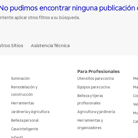
No pudimos encontrar ninguna publicación co
Intente aplicar otros filtros a su búsqueda.
tros Sítios
Asistencia Técnica
Para Profesionales
Iluminación
Utensilios para cocina
Me
Remodelación y
Equipos para cocina
Ma
construcción
Belleza y tijeras
Co
Herramientas
profesionales
Veh
Jardinería y Agricultura
Agricultura y jardinería
Mu
Belleza personal
Herramientas y
Ca
organizadores
Casa inteligente
Infantil