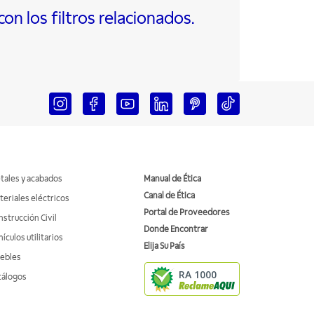
n los filtros relacionados.
tales y acabados
Manual de Ética
Canal de Ética
teriales eléctricos
Portal de Proveedores
nstrucción Civil
Donde Encontrar
ículos utilitarios
Elija Su País
ebles
RA 1000
tálogos