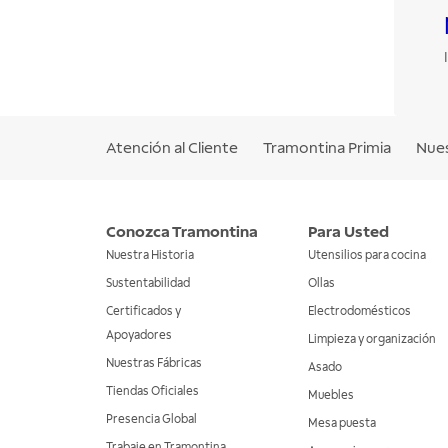
Atención al Cliente
Tramontina Primia
Nues
Conozca Tramontina
Para Usted
Nuestra Historia
Utensilios para cocina
Sustentabilidad
Ollas
Certificados y
Electrodomésticos
Apoyadores
Limpieza y organización
Nuestras Fábricas
Asado
Tiendas Oficiales
Muebles
Presencia Global
Mesa puesta
Trabaje en Tramontina