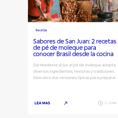
Recetas
Sabores de San Juan: 2 recetas
de pé de moleque para
conocer Brasil desde la cocina
Del Nordeste al Sur, el pé de moleque adopta
diversos ingredientes, texturas y tradiciones.
Descubra dos versiones típicas para preparar
en las fiestas de San Juan.
LEA MAS
1
-
2
min