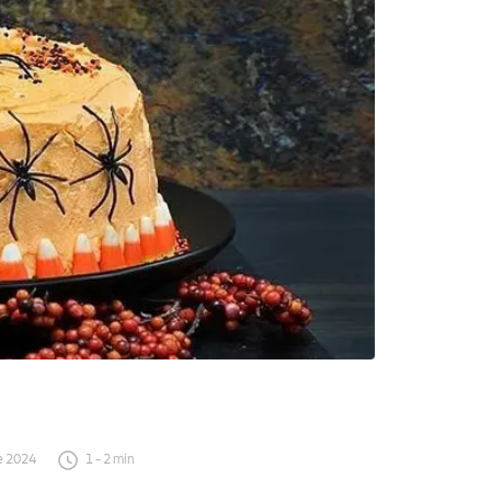
e 2024
1
-
2
min