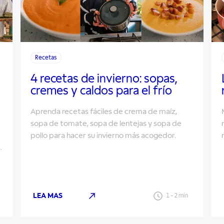
Recetas
4 recetas de invierno: sopas,
cremes y caldos para el frío
Aprenda recetas fáciles de crema de maíz,
sopa de tomate, sopa de lentejas y sopa de
pollo para hacer su invierno más acogedor.
LEA MAS
1
-
2
min