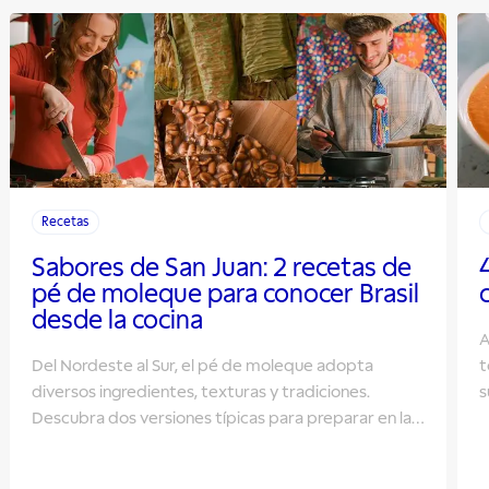
Recetas
Sabores de San Juan: 2 recetas de
pé de moleque para conocer Brasil
desde la cocina
A
Del Nordeste al Sur, el pé de moleque adopta
t
diversos ingredientes, texturas y tradiciones.
s
Descubra dos versiones típicas para preparar en las
fiestas de San Juan.