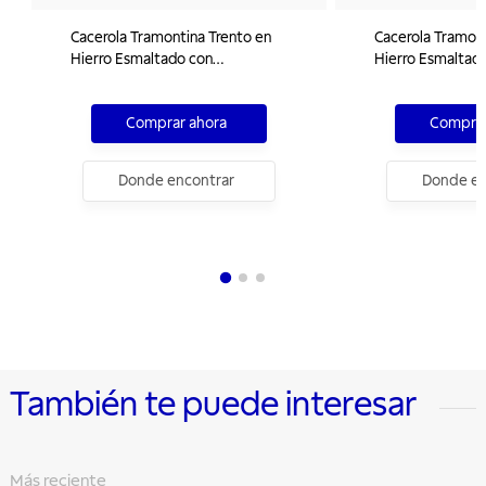
Cacerola Tramontina Trento en
Cacerola Tramont
Hierro Esmaltado con
Hierro Esmaltad
Revestimiento Interno con
Revestimiento I
Antiadherente Starflon Excellent 24
Antiadherente St
Comprar ahora
Comprar
cm 4 L
cm 6 L
Donde encontrar
Donde en
También te puede interesar
Más reciente