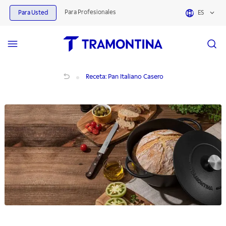
Para Profesionales
Para Usted
ES
Receta: Pan Italiano Casero
Receta: Pan Italiano Casero