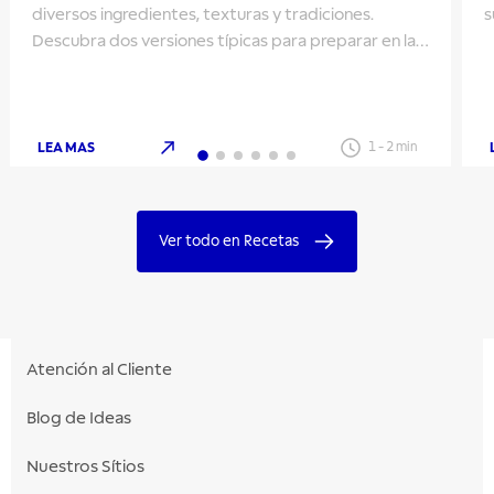
diversos ingredientes, texturas y tradiciones.
s
Descubra dos versiones típicas para preparar en las
fiestas de San Juan.
LEA MAS
1
-
2
min
Ver todo en Recetas
Atención al Cliente
Blog de Ideas
Nuestros Sítios