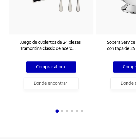
Juego de cubiertos de 24 piezas
Sopera Service d
Tramontina Classic de acero
con tapa de 24 c
inoxidable con cuchillos de mesa
Tramontina
forjados y terminación brillante
Comprar ahora
Comprar
Donde encontrar
Donde en