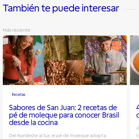
También te puede interesar
Más reciente
Recetas
Sabores de San Juan: 2 recetas de
pé de moleque para conocer Brasil
desde la cocina
A
Del Nordeste al Sur, el pé de moleque adopta
t