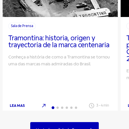
Sala de Prensa
Tramontina: historia, origen y
trayectoria de la marca centenaria
Conheça a história de como a Tramontina se tornou
uma das marcas mais admiradas do Brasil.
E
m
LEA MAS
3
-
4
min