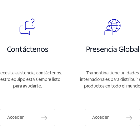
Contáctenos
Presencia Global
necesita asistencia, contáctenos.
Tramontina tiene unidades
estro equipo está siempre listo
internacionales para distribuir 
para ayudarte.
productos en todo el mundo
Acceder
Acceder