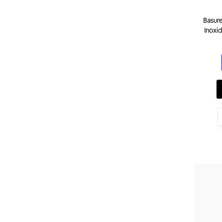
Basur
Inoxi