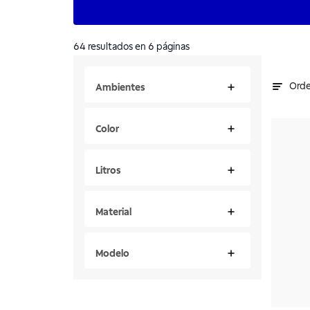
64
resultados
en 6 páginas
Orde
Ambientes
Color
Litros
Material
Modelo