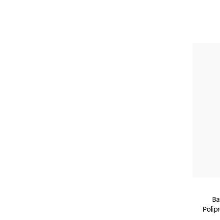
Ba
Polip