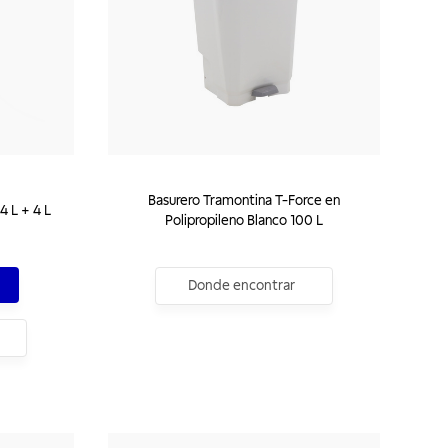
Basurero Tramontina T-Force en
4 L + 4 L
Polipropileno Blanco 100 L
Donde encontrar