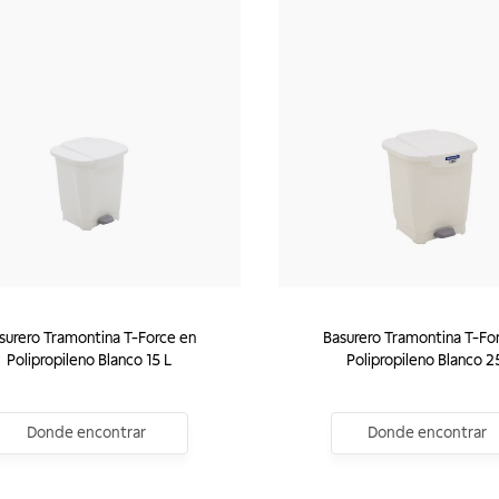
surero Tramontina T-Force en
Basurero Tramontina T-Fo
Polipropileno Blanco 15 L
Polipropileno Blanco 2
Donde encontrar
Donde encontrar