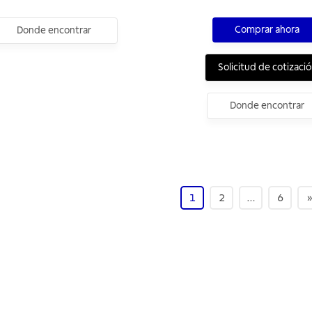
Comprar ahora
Donde encontrar
Solicitud de cotizaci
Donde encontrar
1
2
…
6
»