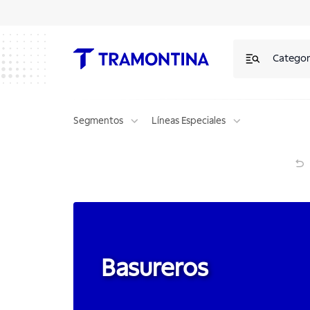
Basureros | Tramontina
Categor
Segmentos
Líneas Especiales
Basureros
Basureros