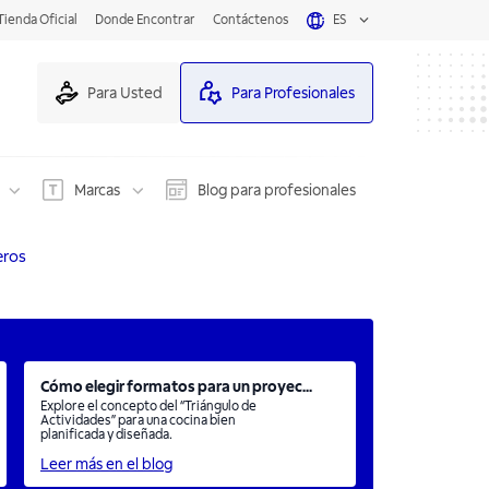
Tienda Oficial
Donde Encontrar
Contáctenos
ES
Para Usted
Para Profesionales
Marcas
Blog para profesionales
eros
Cómo elegir formatos para un proyec...
Explore el concepto del “Triángulo de
Actividades” para una cocina bien
planificada y diseñada.
Leer más en el blog