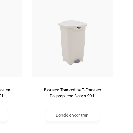
rce en
Basurero Tramontina T-Force en
5 L
Polipropileno Blanco 50 L
Donde encontrar