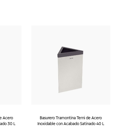
de Acero
Basurero Tramontina Terni de Acero
nado 30 L
Inoxidable con Acabado Satinado 40 L