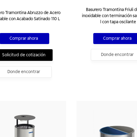
Basurero Tramontina Friuli 
ero Tramontina Abruzzo de Acero
inoxidable con terminación s
dable con Acabado Satinado 110 L
l con tapa oscilante
Comprar ahora
Comprar ahora
Donde encontrar
Solicitud de cotización
Donde encontrar