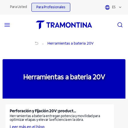
Herramientas a bateria 20V | Tramontina
Para Usted
Para Profesionales
ES
Herramientas a bateria 20V
Herramientas a bateria 20V
Herramientas a bateria 20V
Perforación y Fijación 20V: product...
Herramientas a batería entregan potencia y movilidad para
optimizar etapas y elevar la eficiencia en la obra.
Leer más en el blog