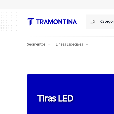
Tiras LED | Tramontina
Categor
Segmentos
Líneas Especiales
Tiras LED
Tiras LED