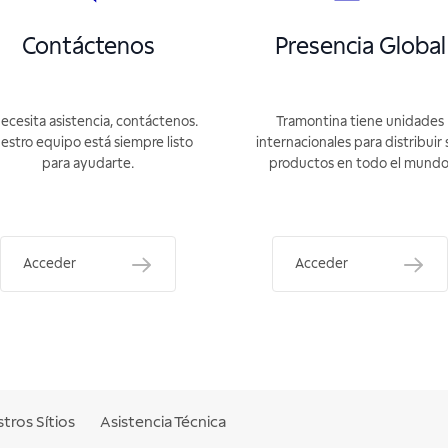
Contáctenos
Presencia Global
necesita asistencia, contáctenos.
Tramontina tiene unidades
estro equipo está siempre listo
internacionales para distribuir 
para ayudarte.
productos en todo el mundo
Acceder
Acceder
tros Sítios
Asistencia Técnica