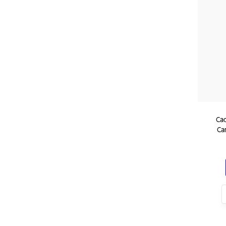
Cad
Ca