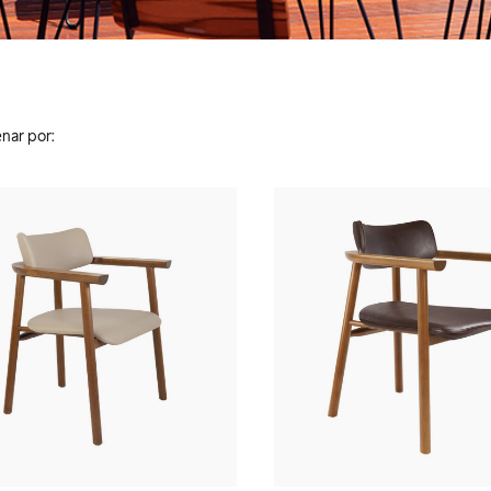
nar por: