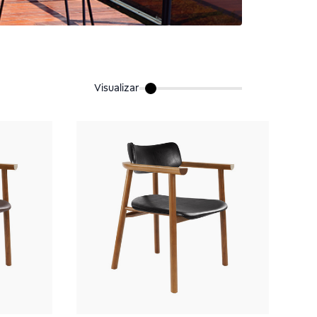
Visualizar