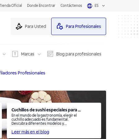
Tienda Oficial
Donde Encontrar
Contáctenos
ES
Para Usted
Para Profesionales
Marcas
Blog para profesionales
Afiladores Profesionales
Cuchillos de sushi especiales para ...
En el mundo de la gastronomía, elegir el
cuchillo adecuado es fundamental.
Descubra diferentes modelos y
especialidades.
Leer más en el blog